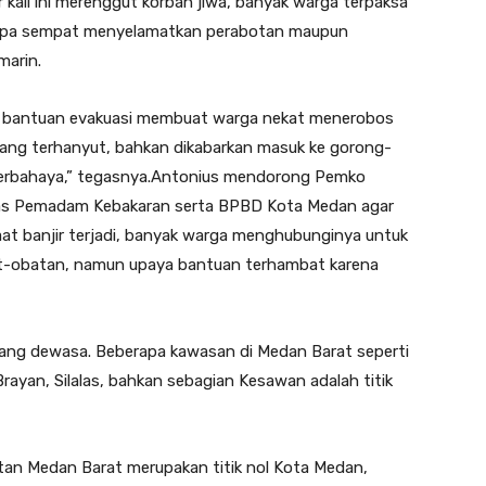
ir kali ini merenggut korban jiwa, banyak warga terpaksa
npa sempat menyelamatkan perabotan maupun
marin.
ya bantuan evakuasi membuat warga nekat menerobos
 yang terhanyut, bahkan dikabarkan masuk ke gorong-
berbahaya,” tegasnya.Antonius mendorong Pemko
s Pemadam Kebakaran serta BPBD Kota Medan agar
aat banjir terjadi, banyak warga menghubunginya untuk
at-obatan, namun upaya bantuan terhambat karena
rang dewasa. Beberapa kawasan di Medan Barat seperti
rayan, Silalas, bahkan sebagian Kesawan adalah titik
n Medan Barat merupakan titik nol Kota Medan,