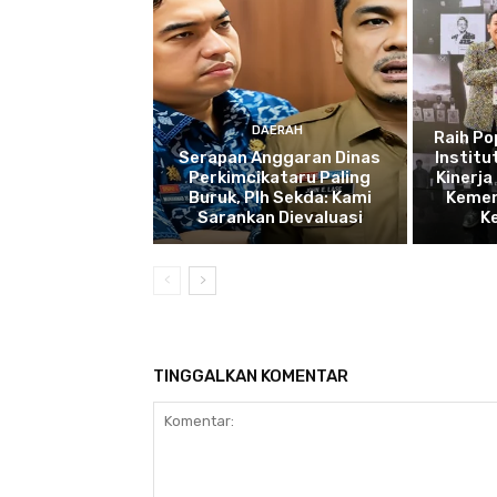
DAERAH
Raih P
Serapan Anggaran Dinas
Institu
Perkimcikataru Paling
Kinerja
Buruk, Plh Sekda: Kami
Kemen
Sarankan Dievaluasi
K
TINGGALKAN KOMENTAR