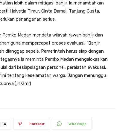
atian lebih dalam mitigasi banjir. Ia menambahkan
rti Helvetia Timur, Cinta Damai, Tanjung Gusta,
erlukan penanganan serius.
ar Pemko Medan mendata wilayah rawan banjir dan
rahan guna mempercepat proses evakuasi. “Banjir
oleh dianggap sepele. Pemerintah harus siap dengan
i,” tegasnya.Ia meminta Pemko Medan mengalokasikan
ai dari kesiapsiagaan personel, peralatan evakuasi,
 “Ini tentang keselamatan warga. Jangan menunggu
utupnya.(jn/amr)
X
Pinterest
WhatsApp