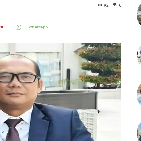
92
0
st
WhatsApp