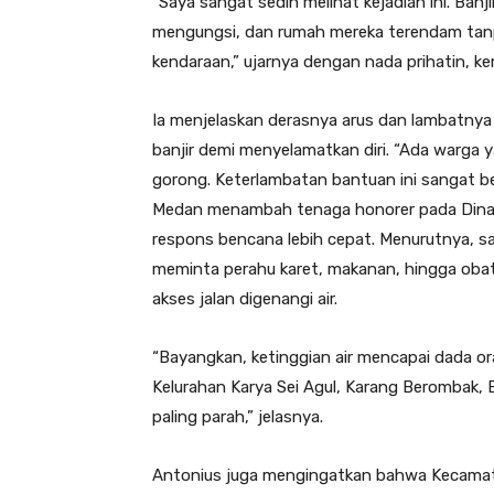
“Saya sangat sedih melihat kejadian ini. Banj
mengungsi, dan rumah mereka terendam ta
kendaraan,” ujarnya dengan nada prihatin, ke
Ia menjelaskan derasnya arus dan lambatn
banjir demi menyelamatkan diri. “Ada warga
gorong. Keterlambatan bantuan ini sangat 
Medan menambah tenaga honorer pada Dina
respons bencana lebih cepat. Menurutnya, s
meminta perahu karet, makanan, hingga ob
akses jalan digenangi air.
“Bayangkan, ketinggian air mencapai dada o
Kelurahan Karya Sei Agul, Karang Berombak, B
paling parah,” jelasnya.
Antonius juga mengingatkan bahwa Kecamata