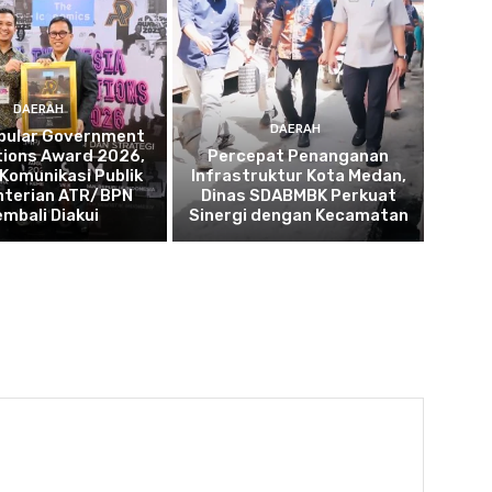
DAERAH
DAERAH
opular Government
tions Award 2026,
Percepat Penanganan
 Komunikasi Publik
Infrastruktur Kota Medan,
terian ATR/BPN
Dinas SDABMBK Perkuat
embali Diakui
Sinergi dengan Kecamatan