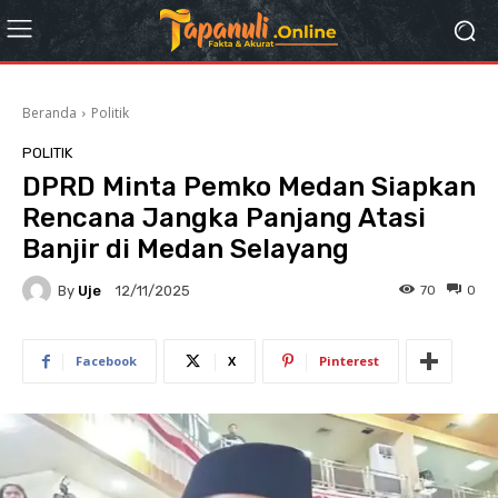
Beranda
Politik
POLITIK
DPRD Minta Pemko Medan Siapkan
Rencana Jangka Panjang Atasi
Banjir di Medan Selayang
By
Uje
70
0
12/11/2025
Facebook
X
Pinterest