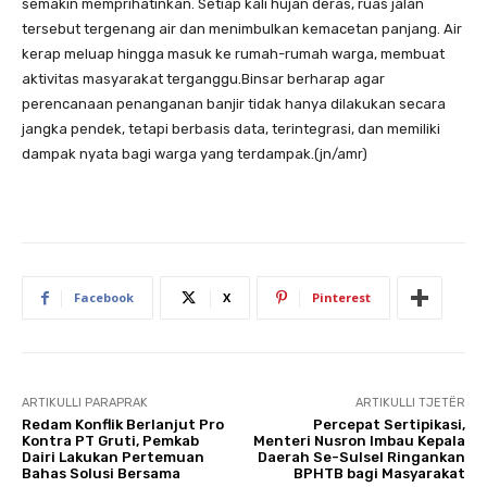
semakin memprihatinkan. Setiap kali hujan deras, ruas jalan
tersebut tergenang air dan menimbulkan kemacetan panjang. Air
kerap meluap hingga masuk ke rumah-rumah warga, membuat
aktivitas masyarakat terganggu.Binsar berharap agar
perencanaan penanganan banjir tidak hanya dilakukan secara
jangka pendek, tetapi berbasis data, terintegrasi, dan memiliki
dampak nyata bagi warga yang terdampak.(jn/amr)
Facebook
X
Pinterest
ARTIKULLI PARAPRAK
ARTIKULLI TJETËR
Redam Konflik Berlanjut Pro
Percepat Sertipikasi,
Kontra PT Gruti, Pemkab
Menteri Nusron Imbau Kepala
Dairi Lakukan Pertemuan
Daerah Se-Sulsel Ringankan
Bahas Solusi Bersama
BPHTB bagi Masyarakat