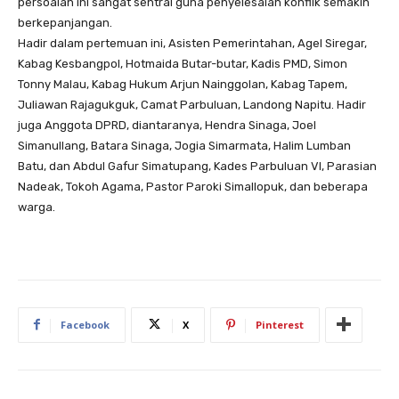
persoalan ini sangat sentral guna penyelesaian konflik semakin
berkepanjangan.
Hadir dalam pertemuan ini, Asisten Pemerintahan, Agel Siregar,
Kabag Kesbangpol, Hotmaida Butar-butar, Kadis PMD, Simon
Tonny Malau, Kabag Hukum Arjun Nainggolan, Kabag Tapem,
Juliawan Rajagukguk, Camat Parbuluan, Landong Napitu. Hadir
juga Anggota DPRD, diantaranya, Hendra Sinaga, Joel
Simanullang, Batara Sinaga, Jogia Simarmata, Halim Lumban
Batu, dan Abdul Gafur Simatupang, Kades Parbuluan VI, Parasian
Nadeak, Tokoh Agama, Pastor Paroki Simallopuk, dan beberapa
warga.
Facebook
X
Pinterest