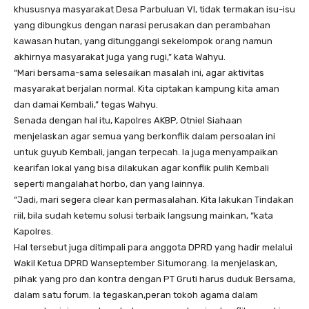
khususnya masyarakat Desa Parbuluan VI, tidak termakan isu-isu
yang dibungkus dengan narasi perusakan dan perambahan
kawasan hutan, yang ditunggangi sekelompok orang namun
akhirnya masyarakat juga yang rugi,” kata Wahyu.
“Mari bersama-sama selesaikan masalah ini, agar aktivitas
masyarakat berjalan normal. Kita ciptakan kampung kita aman
dan damai Kembali,” tegas Wahyu.
Senada dengan hal itu, Kapolres AKBP, Otniel Siahaan
menjelaskan agar semua yang berkonflik dalam persoalan ini
untuk guyub Kembali, jangan terpecah. Ia juga menyampaikan
kearifan lokal yang bisa dilakukan agar konflik pulih Kembali
seperti mangalahat horbo, dan yang lainnya.
“Jadi, mari segera clear kan permasalahan. Kita lakukan Tindakan
riil, bila sudah ketemu solusi terbaik langsung mainkan, “kata
Kapolres.
Hal tersebut juga ditimpali para anggota DPRD yang hadir melalui
Wakil Ketua DPRD Wanseptember Situmorang. Ia menjelaskan,
pihak yang pro dan kontra dengan PT Gruti harus duduk Bersama,
dalam satu forum. Ia tegaskan,peran tokoh agama dalam