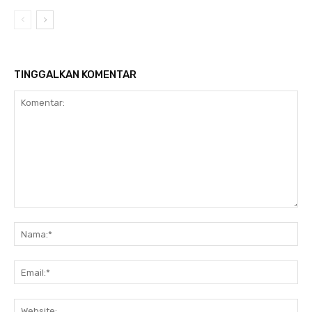
TINGGALKAN KOMENTAR
Komentar:
Na
Ema
Web