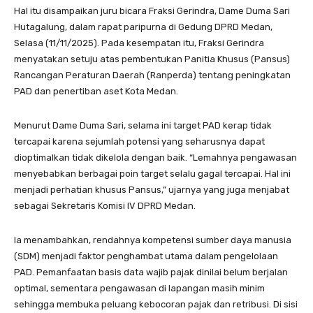
Hal itu disampaikan juru bicara Fraksi Gerindra, Dame Duma Sari
Hutagalung, dalam rapat paripurna di Gedung DPRD Medan,
Selasa (11/11/2025). Pada kesempatan itu, Fraksi Gerindra
menyatakan setuju atas pembentukan Panitia Khusus (Pansus)
Rancangan Peraturan Daerah (Ranperda) tentang peningkatan
PAD dan penertiban aset Kota Medan.
Menurut Dame Duma Sari, selama ini target PAD kerap tidak
tercapai karena sejumlah potensi yang seharusnya dapat
dioptimalkan tidak dikelola dengan baik. “Lemahnya pengawasan
menyebabkan berbagai poin target selalu gagal tercapai. Hal ini
menjadi perhatian khusus Pansus,” ujarnya yang juga menjabat
sebagai Sekretaris Komisi IV DPRD Medan.
Ia menambahkan, rendahnya kompetensi sumber daya manusia
(SDM) menjadi faktor penghambat utama dalam pengelolaan
PAD. Pemanfaatan basis data wajib pajak dinilai belum berjalan
optimal, sementara pengawasan di lapangan masih minim
sehingga membuka peluang kebocoran pajak dan retribusi. Di sisi