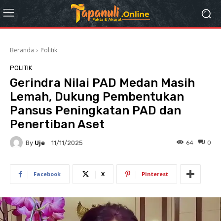
Beranda
Politik
POLITIK
Gerindra Nilai PAD Medan Masih
Lemah, Dukung Pembentukan
Pansus Peningkatan PAD dan
Penertiban Aset
By
Uje
64
0
11/11/2025
Facebook
X
Pinterest