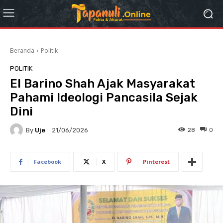
Beranda
Politik
POLITIK
El Barino Shah Ajak Masyarakat
Pahami Ideologi Pancasila Sejak
Dini
By
Uje
28
0
21/06/2026
Facebook
X
Pinterest