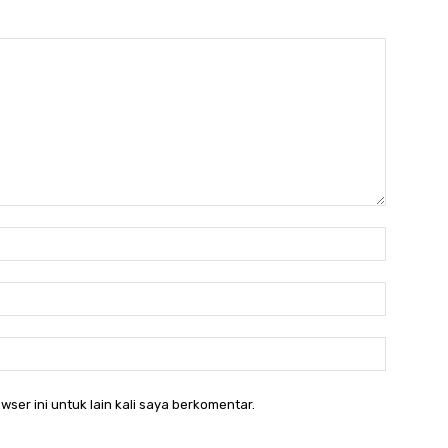
Nama:*
Email:*
Website:
wser ini untuk lain kali saya berkomentar.