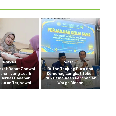
NASIONAL
DAERAH
akat Dapat Jadwal
Rutan Tanjung Pura dan
Tanah yang Lebih
Kemenag Langkat Teken
 Berkat Layanan
PKS Pembinaan Kerohanian
kuran Terjadwal
Warga Binaan