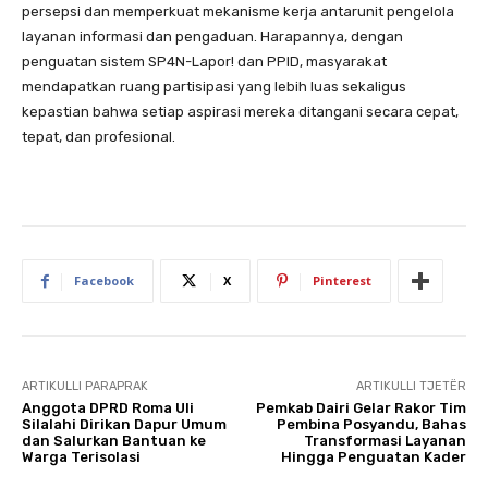
persepsi dan memperkuat mekanisme kerja antarunit pengelola
layanan informasi dan pengaduan. Harapannya, dengan
penguatan sistem SP4N-Lapor! dan PPID, masyarakat
mendapatkan ruang partisipasi yang lebih luas sekaligus
kepastian bahwa setiap aspirasi mereka ditangani secara cepat,
tepat, dan profesional.
Facebook
X
Pinterest
ARTIKULLI PARAPRAK
ARTIKULLI TJETËR
Anggota DPRD Roma Uli
Pemkab Dairi Gelar Rakor Tim
Silalahi Dirikan Dapur Umum
Pembina Posyandu, Bahas
dan Salurkan Bantuan ke
Transformasi Layanan
Warga Terisolasi
Hingga Penguatan Kader