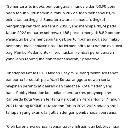
“Sementara itu indeks pembangunan manusia dari 80,98 poin
pada tahun 2020 namun di tahun 2022 sudah mencapai 81,76
poin atau tertinggi di Sumatera Utara. Kemudian, tingkat
pengangguran terbuka tahun 2020 yang mencapai 10,74 pada
tahun 2022 menurun sebanyak 1,85 persen menjadi 8,89 persen.
Walaupun belum mencapai target, pertumbuhan indikator makro
pembangunan semakin baik. Hal ini menjadi suatu bahan evaluasi
bagi Pemko Medan untuk merumuskan kembali perencanaan
yang lebih tepat guna dan tepat sasaran, ” paparnya.
Dihadapan Ketua DPRD Medan Hasyim SE yang membuka rapat
paripurna tersebut, para Wakil Ketua, anggota dewan serta
pimpinan perangkat daerah dan camat se-Kota Medan yang
hadir, Bobby Nasution kemudian menuturkan, penyampaian
Ranperda Kota Medan tentang Perubahan Perda Nomor 7 Tahun
2021 tentang RPJMD Kota Medan Tahun 2021-2026 adalah satu
tahapan yang akan dilanjutkan dengan pembahasan bersama.
“Oleh karenanya dengan semangat kemitraan dan kebersamaan