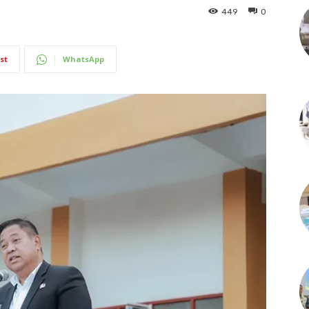
449
0
st
WhatsApp