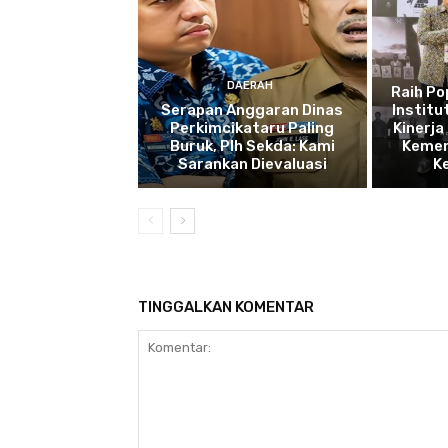
DAERAH
Raih P
Serapan Anggaran Dinas
Institu
Perkimcikataru Paling
Kinerja
Buruk, Plh Sekda: Kami
Kemen
Sarankan Dievaluasi
K
TINGGALKAN KOMENTAR