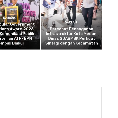
DAERAH
DAERAH
opular Government
tions Award 2026,
Percepat Penanganan
 Komunikasi Publik
Infrastruktur Kota Medan,
terian ATR/BPN
Dinas SDABMBK Perkuat
embali Diakui
Sinergi dengan Kecamatan