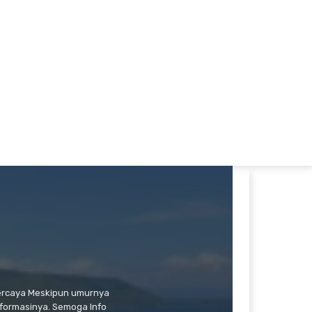
percaya Meskipun umurnya
formasinya. Semoga Info