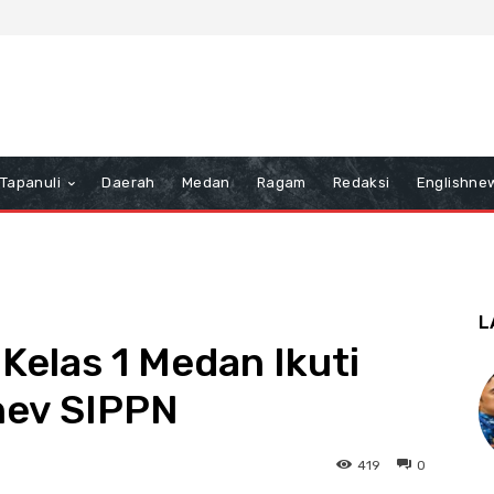
Tapanuli
Daerah
Medan
Ragam
Redaksi
Englishne
L
elas 1 Medan Ikuti
nev SIPPN
419
0