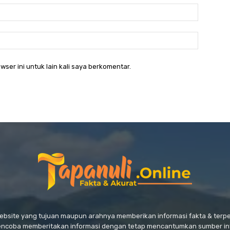
Email:*
Website:
wser ini untuk lain kali saya berkomentar.
website yang tujuan maupun arahnya memberikan informasi fakta & ter
encoba memberitakan informasi dengan tetap mencantumkan sumber in