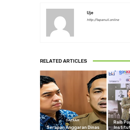
Uje
http://tapanuli.online
RELATED ARTICLES
DAERAH
Raih P
Serapan Anggaran Dinas
Institu