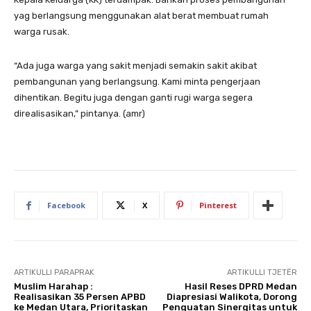
yag berlangsung menggunakan alat berat membuat rumah
warga rusak.
“Ada juga warga yang sakit menjadi semakin sakit akibat
pembangunan yang berlangsung. Kami minta pengerjaan
dihentikan. Begitu juga dengan ganti rugi warga segera
direalisasikan,” pintanya. (amr)
Facebook
X
Pinterest
ARTIKULLI PARAPRAK
ARTIKULLI TJETËR
Muslim Harahap :
Hasil Reses DPRD Medan
Realisasikan 35 Persen APBD
Diapresiasi Walikota, Dorong
ke Medan Utara, Prioritaskan
Penguatan Sinergitas untuk