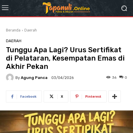
Beranda
Daerah
DAERAH
Tunggu Apa Lagi? Urus Sertifikat
di Pelataran, Kesempatan Emas di
Akhir Pekan
By
Agung Panca
36
0
03/04/2026
Facebook
X
Pinterest