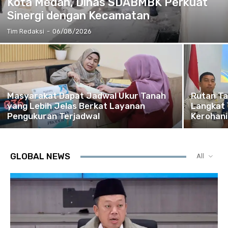
Kota Medan, Dinas SDABMBK Perkuat
Sinergi dengan Kecamatan
Tim Redaksi
-
06/08/2026
Masyarakat Dapat Jadwal Ukur Tanah
Rutan T
yang Lebih Jelas Berkat Layanan
Langkat
Pengukuran Terjadwal
Kerohani
GLOBAL NEWS
All