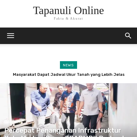
Tapanuli Online
Fakta & Akurat
NEWS
Masyarakat Dapat Jadwal Ukur Tanah yang Lebih Jelas
Rutan Tanjung Pura dan Kemenag Langkat Teken PKS
Berkat Layanan Pengukuran Terjadwal
Pembinaan Kerohanian Warga Binaan
DAERAH
Percepat Penanganan Infrastruktur